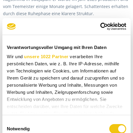
vom Teemeister einige Monate gelagert. Schattentees erhalten
durch diese Ruhephase eine klarere Struktur.
Der Hikari Gyokuro Karigane ist ein leicht gedämpfter Tee. Die
Strauchsorte ist
Yamanami.
Das Blattwerk ist ein spektakulär farbenreiches Kaleidoskop
Verantwortungsvoller Umgang mit Ihren Daten
aus tiefgrünen und mittelgrünen Nadelblättern, durchsetzt von
Wir und
unsere 1022 Partner
verarbeiten Ihre
feinen hellgrün leuchtenden „Kukis“,
persönlichen Daten, wie z. B. Ihre IP-Adresse, mithilfe
den Blattstängeln und -rippen der Teepflanze.
von Technologien wie Cookies, um Informationen auf
Ihrem Gerät zu speichern und darauf zuzugreifen und so
Die Blätter und die Kukis riechen leicht süßlich und haben
personalisierte Werbung und Inhalte, Messungen von
schöne Fruchtnoten.
Werbung und Inhalten, Zielgruppenforschung sowie
Die frisch aufgegossene Schale verströmt den milden Duft von
Entwicklung von Angeboten zu ermöglichen. Sie
Cashewkernen und frischem Weißbrot.
entscheiden darüber, wer Ihre Daten für welche Zwecke
nutzt. Sie können Ihre Einwilligung jederzeit über die
Im Mundraum finden sich diese Eigenschaften als
Cookie-Erklärung oder durch Klicken auf das Privacy
Geschmackskomponenten wieder. Die feinherbe Süße der
Einwilligungsauswahl
Trigger Symbol ändern oder widerrufen
Notwendig
Cashewkerne verbindet sich mit der buttrigen Frische einer