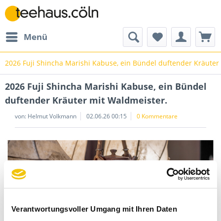
Menü
2026 Fuji Shincha Marishi Kabuse, ein Bündel duftender Kräuter
2026 Fuji Shincha Marishi Kabuse, ein Bündel
duftender Kräuter mit Waldmeister.
von: Helmut Volkmann
02.06.26 00:15
0 Kommentare
Dieser frühe neue Tee wurde im April am Fuß des Fuji in der
Verantwortungsvoller Umgang mit Ihren Daten
Präfektur Shizuoka geerntet. Marishi ist eine früh austreibende