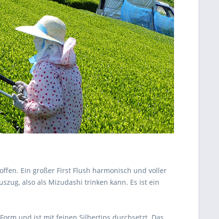
offen. Ein großer First Flush harmonisch und voller
szug, also als Mizudashi trinken kann. Es ist ein
Form und ist mit feinen Silbertips durchsetzt. Das