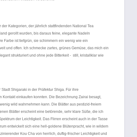
er Kategorien, der jährlich stattfindenden National Tea
and gerollt wurden, bis daraus feine, elegante Nadeln
e Farbe ist tiefgrün, sie schimmern ein wenig wie ein
 weit und offen. Ich schmecke zartes, grünes Gemüse, das mich ein
strukturiert und ohne jede Bitterkeit - still, kristallklar wie
tadt Shigaraki in der Präfektur Shiga. Für ihre
n Kontakt einkaufen konnten. Die Bezeichnung Zairai besagt,
wenig wild wahrnehmen kann. Die Blätter aus pestizid-freiem
enen Blätter erscheint eine betörende, sehr klare Süße, die ich
Spektrum der Leichtigkeit. Das Flirren erscheint auch in der Tasse
um entwickelt sich eine hell-goldene Blütenpracht, wie in wildem
inierender Kou Cha von herrlich, duftig-frischer Leichtigkeit und