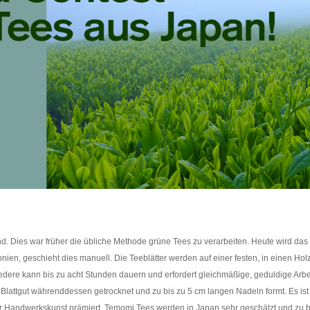
ind. Dies war früher die übliche Methode grüne Tees zu verarbeiten. Heute wird
ien, geschieht dies manuell. Die Teeblätter werden auf einer festen, in einen Ho
ocedere kann bis zu acht Stunden dauern und erfordert gleichmäßige, geduldige Arbe
 Blattgut währenddessen getrocknet und zu bis zu 5 cm langen Nadeln formt. Es is
ser Handwerkskunst prämiert. Temomi Tees werden in Japan sehr geschätzt und zu 