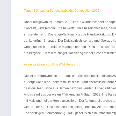
Temomi Shizuoka Sencha Yabukita Competition 2022
Unser ausgewählter Temomi 2022 ist ein wunderschöner handgepfl
Contests, wird Temomi Cha bewertet. Dies bezeichnet Tees, deren
entstanden sind. Das ist große Kunst - große Handwerkskunst. Das 
dunkelgrüner Smaragd. Der Duft ist frisch, spritzig und überaus 
wenig an frisch geernteten Mangold erinnert. Dazu hat dieser Temom
ein Bergsee. Ein fein fruchtiger Nachklang rundet dieses faszini
Asamiya Zairai Kou Cha Wild Honey
Dieser außergewöhnliche, japanische Schwarztee stammt aus Asamiy
außergewöhnliche Teekeramik ist diese Stadt ebenfalls bekannt. 
dass die Teebüsche aus Samen gezogen wurden. Es verleiht diesem
Anbau sind aus der ersten Pflückung im Frühjahr 2022. Ihre Farbe 
mit Malz und hellem Honig assoziiere. Der Aufguss ist durchschein
wieder. Der Kou Cha schmeckt fein, leicht, sehr süß. Alle Tannin
und spritzigem Sommerhonig. Dazu gesellt sich eine feine fruchtig