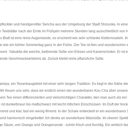
ückter und handgerollter Sencha aus der Umgebung der Stadt Shizuoka. In einer d
 Teeblätter nach der Ernte im Frühjahr mehrere Stunden lang ausschließlich von H
Blatt ist eine reine Augenweide, es erscheint wie sehr schlanke Kiefernnadeln. Ihr
klar wie ein kühler Sommertag ganz in der Frühe. Der Tee ist fein und wunderschön
i Yabukita die weiche, betörende Süße von Erbsen und Kaiserschoten. Er ist elegant 
erende Geschmackserlebnis ab. Zurück bleibt reine pflanzliche Süße.
a, ein Teeanbaugebiet mit einer sehr langen Tradition. Es liegt in der Nähe der S
Wir freuen uns sehr, dass wir endlich einen der wunderbaren Kou Cha über unsere
 Tee einen differenzierten und vielschichtigen Charakter, den man auch als ein 
ist dunkelbraun bis mattschwarz mit leicht rötlichen Einschüssen. Im Duft der trock
end und klar, fast ein wenig flirrend. In der Schale entwickelt er ein wunderbares 
e sind harmonisch eingebettet. Ich denke an wunderbare Malzsüße. Im oberen Spektr
e Säure, von Orange und Orangenzeste - schön frisch und fruchtig. Ein wirklich fasz