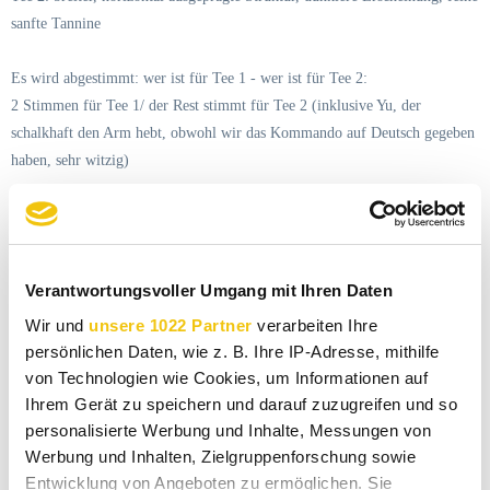
sanfte Tannine
Es wird abgestimmt: wer ist für Tee 1 - wer ist für Tee 2:
2 Stimmen für Tee 1/ der Rest stimmt für Tee 2 (inklusive Yu, der
schalkhaft den Arm hebt, obwohl wir das Kommando auf Deutsch gegeben
haben, sehr witzig)
Er findet wirklich Tee 2 besser und komplexer und tiefer.
Tee 1: Wang Gong (ein weltberühmter Pu Erh)
Verantwortungsvoller Umgang mit Ihren Daten
Tee 2: Bai Cha Yuan
Wir und
unsere 1022 Partner
verarbeiten Ihre
persönlichen Daten, wie z. B. Ihre IP-Adresse, mithilfe
von Technologien wie Cookies, um Informationen auf
Ihrem Gerät zu speichern und darauf zuzugreifen und so
personalisierte Werbung und Inhalte, Messungen von
Werbung und Inhalten, Zielgruppenforschung sowie
Entwicklung von Angeboten zu ermöglichen. Sie