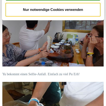
analysieren. Außerdem geben wir Informationen zu Ihrer
verschieden gewesen sein.
Verwendung unserer Website an unsere Partner für
Nur notwendige Cookies verwenden
soziale Medien, Werbung und Analysen weiter. Unsere
Partner führen diese Informationen möglicherweise mit
weiteren Daten zusammen, die Sie ihnen bereitgestellt
haben oder die sie im Rahmen Ihrer Nutzung der Dienste
gesammelt haben. Sie geben Einwilligung zu unseren
Cookies, wenn Sie unsere Webseite weiterhin nutzen.
Yu bekommt einen Selfie-Anfall. Einfach zu viel Pu Erh!