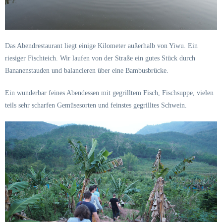
Das Abendrestaurant liegt einige Kilometer außerhalb von Yiwu. Ein
riesiger Fischteich. Wir laufen von der Straße ein gutes Stück durch
Bananenstauden und balancieren über eine Bambusbrücke.
Ein wunderbar feines Abendessen mit gegrilltem Fisch, Fischsuppe, vielen
teils sehr scharfen Gemüsesorten und feinstes gegrilltes Schwein.