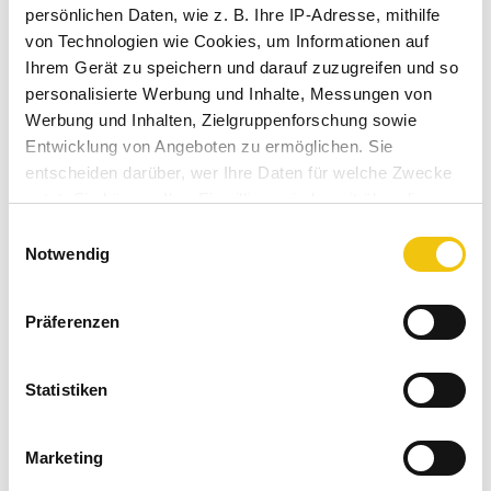
persönlichen Daten, wie z. B. Ihre IP-Adresse, mithilfe
von Technologien wie Cookies, um Informationen auf
Ihrem Gerät zu speichern und darauf zuzugreifen und so
personalisierte Werbung und Inhalte, Messungen von
Werbung und Inhalten, Zielgruppenforschung sowie
Die Masse aus Baumfasern und Leim wird ins Wasserbad gegeben.
Entwicklung von Angeboten zu ermöglichen. Sie
entscheiden darüber, wer Ihre Daten für welche Zwecke
nutzt. Sie können Ihre Einwilligung jederzeit über die
Cookie-Erklärung oder durch Klicken auf das Privacy
Einwilligungsauswahl
Trigger Symbol ändern oder widerrufen
Notwendig
Wenn Sie es erlauben, würden wir auch gerne:
Präferenzen
Informationen über Ihre geografische Lage
erfassen, welche bis auf einige Meter genau sein
können
Statistiken
Ihr Gerät durch aktives Scannen nach
bestimmten Merkmalen (Fingerprinting) identifizieren
Marketing
Erfahren Sie mehr darüber, wie Ihre persönlichen Daten