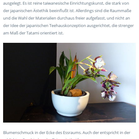
ausgelegt. Es ist reine taiwanesische Einrichtungskunst, die stark von
der japanischen Ästethik beeinflußt ist. Allerdings sind die Raummaße
und die Wahl der Materialien durchaus freier aufgefasst, und nicht an
der Idee der japanischen Teehauskonzeption ausgerichtet, die strenger
am Maß der Tatami orientiert ist.
Blumenschmuck in der Ecke des Essraums. Auch der entspricht in der