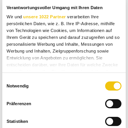
Verantwortungsvoller Umgang mit Ihren Daten
Wir und
unsere 1022 Partner
verarbeiten Ihre
persönlichen Daten, wie z. B. Ihre IP-Adresse, mithilfe
Xiaoping sitzt mir gegenüber. Ich sehe gegen das einfallende Licht nur
von Technologien wie Cookies, um Informationen auf
ihren Schatten.
Ihrem Gerät zu speichern und darauf zuzugreifen und so
personalisierte Werbung und Inhalte, Messungen von
Werbung und Inhalten, Zielgruppenforschung sowie
Entwicklung von Angeboten zu ermöglichen. Sie
entscheiden darüber, wer Ihre Daten für welche Zwecke
nutzt. Sie können Ihre Einwilligung jederzeit über die
Cookie-Erklärung oder durch Klicken auf das Privacy
Einwilligungsauswahl
Trigger Symbol ändern oder widerrufen
Notwendig
Wenn Sie es erlauben, würden wir auch gerne:
Präferenzen
Informationen über Ihre geografische Lage
erfassen, welche bis auf einige Meter genau sein
können
Statistiken
Ihr Gerät durch aktives Scannen nach