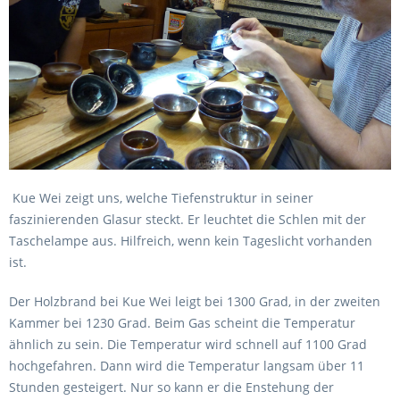
Kue Wei zeigt uns, welche Tiefenstruktur in seiner
faszinierenden Glasur steckt. Er leuchtet die Schlen mit der
Taschelampe aus. Hilfreich, wenn kein Tageslicht vorhanden
ist.
Der Holzbrand bei Kue Wei leigt bei 1300 Grad, in der zweiten
Kammer bei 1230 Grad. Beim Gas scheint die Temperatur
ähnlich zu sein. Die Temperatur wird schnell auf 1100 Grad
hochgefahren. Dann wird die Temperatur langsam über 11
Stunden gesteigert. Nur so kann er die Enstehung der