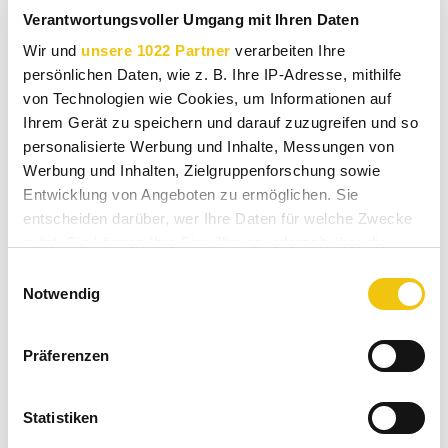
Verantwortungsvoller Umgang mit Ihren Daten
Dieser wilde Yunnantee erinnert mich an syrisches Backwerk.
Wir und
unsere 1022 Partner
verarbeiten Ihre
persönlichen Daten, wie z. B. Ihre IP-Adresse, mithilfe
Der Jin Jun Mei ist ein Tee, wie geschaffen für längere
von Technologien wie Cookies, um Informationen auf
Winterabende auf dem Land mit einem knisterndem Feuer im
Ihrem Gerät zu speichern und darauf zuzugreifen und so
Kamin.
personalisierte Werbung und Inhalte, Messungen von
Werbung und Inhalten, Zielgruppenforschung sowie
Oder der ideale Schwarztee für die späten Wintertage zuhause auf
Entwicklung von Angeboten zu ermöglichen. Sie
dem Sofa mit britischen Scones und Clotted Cream.
entscheiden darüber, wer Ihre Daten für welche Zwecke
Das Rezept für die Scones liefern wir mit der Bestellung des Jin Jun
nutzt. Sie können Ihre Einwilligung jederzeit über die
Mei.
Cookie-Erklärung oder durch Klicken auf das Privacy
Einwilligungsauswahl
Trigger Symbol ändern oder widerrufen
Notwendig
Wenn Sie es erlauben, würden wir auch gerne:
Präferenzen
Informationen über Ihre geografische Lage
erfassen, welche bis auf einige Meter genau sein
können
Statistiken
Ihr Gerät durch aktives Scannen nach