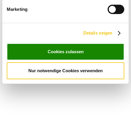
bestimmten Merkmalen (Fingerprinting) identifizieren
Marketing
Erfahren Sie mehr darüber, wie Ihre persönlichen Daten
verarbeitet werden, und legen Sie Ihre Präferenzen im
Abschnitt Einzelheiten
fest.
Details zeigen
Wir verwenden Cookies, um Inhalte und Anzeigen zu
personalisieren, Funktionen für soziale Medien anbieten
Cookies zulassen
zu können und die Zugriffe auf unsere Website zu
analysieren. Außerdem geben wir Informationen zu Ihrer
Verwendung unserer Website an unsere Partner für
Nur notwendige Cookies verwenden
soziale Medien, Werbung und Analysen weiter. Unsere
Partner führen diese Informationen möglicherweise mit
weiteren Daten zusammen, die Sie ihnen bereitgestellt
haben oder die sie im Rahmen Ihrer Nutzung der Dienste
gesammelt haben. Sie geben Einwilligung zu unseren
Cookies, wenn Sie unsere Webseite weiterhin nutzen.