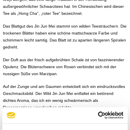
außergewöhnlicher Schwarztees hat. Im Chinesischen wird dieser
Tee als „Hong Cha“, „roter Tee“ bezeichnet.
Das Blattgut des Jin Jun Mei stammt von wilden Teesträuchern. Die
trockenen Blätter haben eine schöne mattschwarze Farbe und
schimmern leicht samtig. Das Blatt ist zu aparten längeren Spiralen
gedreht.
Der Duft aus der frisch aufgebrühten Schale ist von faszinierender
Opulenz. Die Blütenschwere von Rosen verbindet sich mit der
nussigen Süße von Marzipan.
Auf der Zunge und am Gaumen entwickelt sich ein eindrucksvolles
Geschmacksbild. Der Wild Jin Jun Mei entfaltet ein betörend
dichtes Aroma, das ich ein wenig schwärmerisch als
Rosenmarzipan umschreiben möchte.
Am Gaumen und im langen Abgang hat der Tee die weiche
Cremigkeit süßer Mandelmilch.