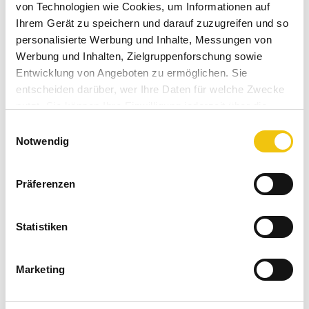
von Technologien wie Cookies, um Informationen auf
Ihrem Gerät zu speichern und darauf zuzugreifen und so
45,00 € *
personalisierte Werbung und Inhalte, Messungen von
Inhalt:
1 Stück
Werbung und Inhalten, Zielgruppenforschung sowie
inkl. MwSt.
zzgl. Versandkosten
Entwicklung von Angeboten zu ermöglichen. Sie
Sofort versandfertig, Lieferzeit ca. 1-3 Werktage
entscheiden darüber, wer Ihre Daten für welche Zwecke
nutzt. Sie können Ihre Einwilligung jederzeit über die
In den
Warenkorb
Cookie-Erklärung oder durch Klicken auf das Privacy
Einwilligungsauswahl
Trigger Symbol ändern oder widerrufen
Notwendig
Merken
Bewerten
Artikel-Nr.:
Wenn Sie es erlauben, würden wir auch gerne:
SW11004
Präferenzen
Informationen über Ihre geografische Lage
Bestellen Sie für weitere
40,00 €
und Sie erhalten
erfassen, welche bis auf einige Meter genau sein
Ihren Einkauf versandkostenfrei!
können
Statistiken
Ihr Gerät durch aktives Scannen nach
bestimmten Merkmalen (Fingerprinting) identifizieren
Beschreibung
Marketing
Erfahren Sie mehr darüber, wie Ihre persönlichen Daten
Holzbrand Teebecher von Zhang Gu Zhi (張古志). Geboren
verarbeitet werden, und legen Sie Ihre Präferenzen im
1979 in Kaohsiung, entdeckte er...
mehr