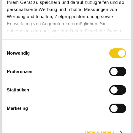
Ihrem Gerät zu speichern und darauf zuzugreifen und so
personalisierte Werbung und Inhalte, Messungen von
55,00 € *
Werbung und Inhalten, Zielgruppenforschung sowie
Inhalt:
1 Stück
Entwicklung von Angeboten zu ermöglichen. Sie
inkl. MwSt.
zzgl. Versandkosten
entscheiden darüber, wer Ihre Daten für welche Zwecke
Sofort versandfertig, Lieferzeit ca. 1-3 Werktage
nutzt. Sie können Ihre Einwilligung jederzeit über die
Cookie-Erklärung oder durch Klicken auf das Privacy
Einwilligungsauswahl
In den
Warenkorb
Trigger Symbol ändern oder widerrufen
Notwendig
Merken
Bewerten
Wenn Sie es erlauben, würden wir auch gerne:
Präferenzen
Artikel-Nr.:
SW11029
Informationen über Ihre geografische Lage
erfassen, welche bis auf einige Meter genau sein
Bestellen Sie für weitere
40,00 €
und Sie erhalten
können
Statistiken
Ihren Einkauf versandkostenfrei!
Ihr Gerät durch aktives Scannen nach
bestimmten Merkmalen (Fingerprinting) identifizieren
Marketing
Erfahren Sie mehr darüber, wie Ihre persönlichen Daten
Beschreibung
verarbeitet werden, und legen Sie Ihre Präferenzen im
古賀賢治 Koga Kenji ist ein zeitgenössischer Keramiker in
Abschnitt Einzelheiten
fest.
Kyūshū und widmet sich primär der...
mehr
Details zeigen