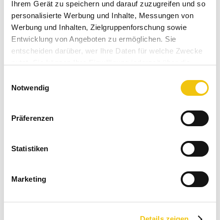
Ihrem Gerät zu speichern und darauf zuzugreifen und so
personalisierte Werbung und Inhalte, Messungen von
35,00 € *
Werbung und Inhalten, Zielgruppenforschung sowie
Inhalt:
1 Stück
Entwicklung von Angeboten zu ermöglichen. Sie
inkl. MwSt.
zzgl. Versandkosten
entscheiden darüber, wer Ihre Daten für welche Zwecke
Sofort versandfertig, Lieferzeit ca. 1-3 Werktage
nutzt. Sie können Ihre Einwilligung jederzeit über die
Cookie-Erklärung oder durch Klicken auf das Privacy
Einwilligungsauswahl
In den
Warenkorb
Trigger Symbol ändern oder widerrufen
Notwendig
Merken
Bewerten
Wenn Sie es erlauben, würden wir auch gerne:
Präferenzen
Artikel-Nr.:
SW11058
Informationen über Ihre geografische Lage
erfassen, welche bis auf einige Meter genau sein
Bestellen Sie für weitere
40,00 €
und Sie erhalten
können
Statistiken
Ihren Einkauf versandkostenfrei!
Ihr Gerät durch aktives Scannen nach
bestimmten Merkmalen (Fingerprinting) identifizieren
Marketing
Erfahren Sie mehr darüber, wie Ihre persönlichen Daten
Beschreibung
verarbeitet werden, und legen Sie Ihre Präferenzen im
Handgemachte kleine Becher des koreanischen
Abschnitt Einzelheiten
fest.
Keramikkünstlers Kim Eungcheol (김응철)....
mehr
Details zeigen