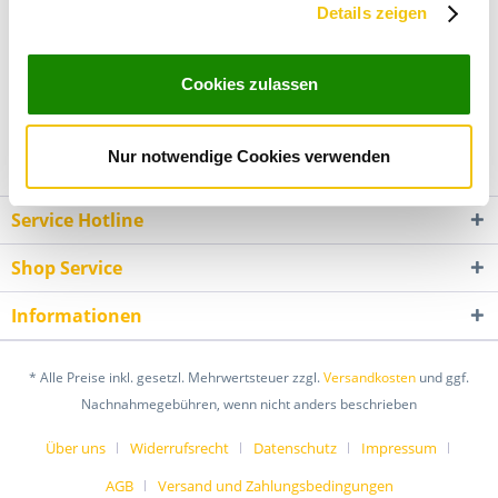
Wook Kim Ho-Min (김호민) ist...
mehr
Details zeigen
Wir verwenden Cookies, um Inhalte und Anzeigen zu
Bewertungen
0
personalisieren, Funktionen für soziale Medien anbieten
Cookies zulassen
zu können und die Zugriffe auf unsere Website zu
Bewertungen lesen, schreiben und diskutieren...
mehr
analysieren. Außerdem geben wir Informationen zu Ihrer
Verwendung unserer Website an unsere Partner für
Kunden haben sich ebenfalls angesehen
Nur notwendige Cookies verwenden
soziale Medien, Werbung und Analysen weiter. Unsere
Partner führen diese Informationen möglicherweise mit
Service Hotline
weiteren Daten zusammen, die Sie ihnen bereitgestellt
haben oder die sie im Rahmen Ihrer Nutzung der Dienste
Shop Service
gesammelt haben. Sie geben Einwilligung zu unseren
Cookies, wenn Sie unsere Webseite weiterhin nutzen.
Informationen
* Alle Preise inkl. gesetzl. Mehrwertsteuer zzgl.
Versandkosten
und ggf.
Nachnahmegebühren, wenn nicht anders beschrieben
Über uns
Widerrufsrecht
Datenschutz
Impressum
AGB
Versand und Zahlungsbedingungen