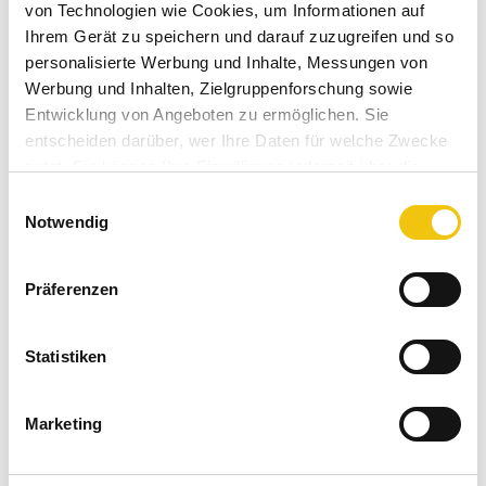
von Technologien wie Cookies, um Informationen auf
Ihrem Gerät zu speichern und darauf zuzugreifen und so
149,00 € *
personalisierte Werbung und Inhalte, Messungen von
Inhalt:
1 Stück
Werbung und Inhalten, Zielgruppenforschung sowie
inkl. MwSt.
zzgl. Versandkosten
Entwicklung von Angeboten zu ermöglichen. Sie
Sofort versandfertig, Lieferzeit ca. 1-3 Werktage
entscheiden darüber, wer Ihre Daten für welche Zwecke
nutzt. Sie können Ihre Einwilligung jederzeit über die
In den
Warenkorb
Cookie-Erklärung oder durch Klicken auf das Privacy
Einwilligungsauswahl
Trigger Symbol ändern oder widerrufen
Notwendig
Merken
Bewerten
Artikel-Nr.:
Wenn Sie es erlauben, würden wir auch gerne:
SW10496
Präferenzen
Informationen über Ihre geografische Lage
Bestellen Sie für weitere
40,00 €
und Sie erhalten
erfassen, welche bis auf einige Meter genau sein
Ihren Einkauf versandkostenfrei!
können
Statistiken
Ihr Gerät durch aktives Scannen nach
bestimmten Merkmalen (Fingerprinting) identifizieren
Beschreibung
Marketing
Erfahren Sie mehr darüber, wie Ihre persönlichen Daten
Holzbrand Chawan von Zhang Gu Zhi (張古志). Geboren
verarbeitet werden, und legen Sie Ihre Präferenzen im
1979 in Kaohsiung, entdeckte er...
mehr