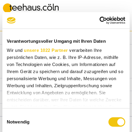
Menü
Alexander Harders
Verantwortungsvoller Umgang mit Ihren Daten
Wir und
unsere 1022 Partner
verarbeiten Ihre
persönlichen Daten, wie z. B. Ihre IP-Adresse, mithilfe
von Technologien wie Cookies, um Informationen auf
Ihrem Gerät zu speichern und darauf zuzugreifen und so
personalisierte Werbung und Inhalte, Messungen von
Service Hotline
Werbung und Inhalten, Zielgruppenforschung sowie
Entwicklung von Angeboten zu ermöglichen. Sie
Shop Service
entscheiden darüber, wer Ihre Daten für welche Zwecke
nutzt. Sie können Ihre Einwilligung jederzeit über die
Informationen
Cookie-Erklärung oder durch Klicken auf das Privacy
Einwilligungsauswahl
Trigger Symbol ändern oder widerrufen
Notwendig
* Alle Preise inkl. gesetzl. Mehrwertsteuer zzgl.
Versandkosten
und ggf.