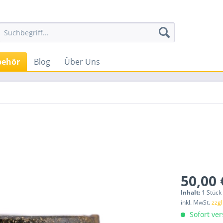
behör
Blog
Über Uns
50,00 
Inhalt:
1 Stück
inkl. MwSt.
zzg
Sofort ver