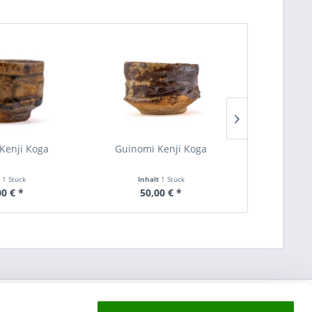
Kenji Koga
Guinomi Kenji Koga
Guinomi
t
1 Stück
Inhalt
1 Stück
Inha
00 € *
50,00 € *
55