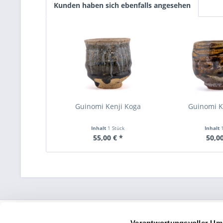
Kunden haben sich ebenfalls angesehen
Guinomi Kenji Koga
Guinomi K
Inhalt
1 Stück
Inhalt
55,00 € *
50,00
Service Hotline
Shop Servi
Verantwortungsvoller Um