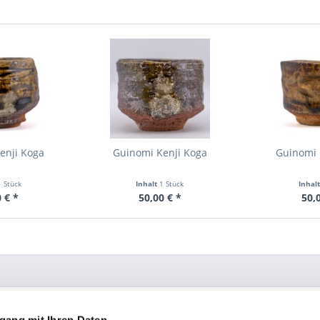
enji Koga
Guinomi Kenji Koga
Guinomi 
1 Stück
Inhalt
1 Stück
Inhal
 € *
50,00 € *
50,
ce
Informationen
gang mit Ihren Daten