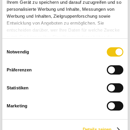
Ihrem Gerät zu speichern und darauf zuzugreifen und so
personalisierte Werbung und Inhalte, Messungen von
45,00 € *
Werbung und Inhalten, Zielgruppenforschung sowie
Inhalt:
1 Stück
Entwicklung von Angeboten zu ermöglichen. Sie
inkl. MwSt.
zzgl. Versandkosten
entscheiden darüber, wer Ihre Daten für welche Zwecke
Sofort versandfertig, Lieferzeit ca. 1-3 Werktage
nutzt. Sie können Ihre Einwilligung jederzeit über die
Cookie-Erklärung oder durch Klicken auf das Privacy
Einwilligungsauswahl
In den
Warenkorb
Trigger Symbol ändern oder widerrufen
Notwendig
Merken
Bewerten
Wenn Sie es erlauben, würden wir auch gerne:
Präferenzen
Artikel-Nr.:
SW10486
Informationen über Ihre geografische Lage
erfassen, welche bis auf einige Meter genau sein
Bestellen Sie für weitere
40,00 €
und Sie erhalten
können
Statistiken
Ihren Einkauf versandkostenfrei!
Ihr Gerät durch aktives Scannen nach
bestimmten Merkmalen (Fingerprinting) identifizieren
Marketing
Erfahren Sie mehr darüber, wie Ihre persönlichen Daten
Beschreibung
verarbeitet werden, und legen Sie Ihre Präferenzen im
Anagama Teebecher von Zhang Gu Zhi (張古志). Geboren
Abschnitt Einzelheiten
fest.
1979 in Kaohsiung, entdeckte er seine...
mehr
Details zeigen