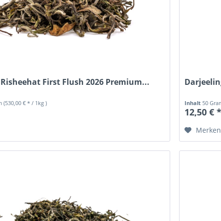
 Risheehat First Flush 2026 Premium...
Darjeelin
mm
(530,00 € * / 1kg )
Inhalt
50 Gr
12,50 € 
Merke