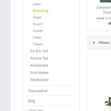
Japan
Darjeeli
Darjeeling
Flu
Nepal
Inhalt
50 
a
Assam
Ceylon
China
Filtern
Taiwan
Pu Erh Tee
Aroma Tee
Kräutertee
Früchtetee
Rooibostee
Teezubehör
Blog
Über Uns