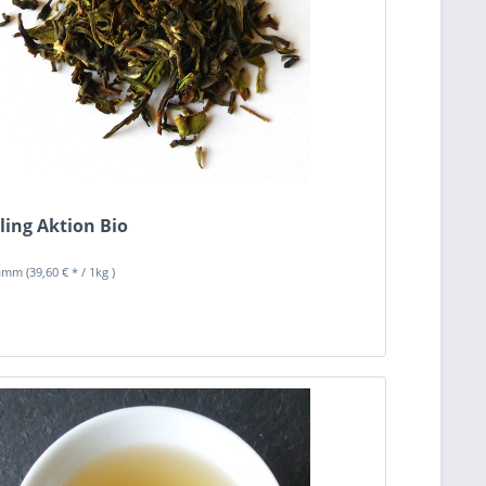
ling Aktion Bio
ramm
(39,60 € * / 1kg )
n