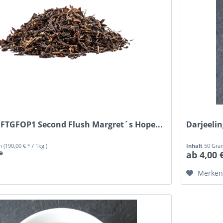
 FTGFOP1 Second Flush Margret´s Hope...
Darjeeli
mm
(190,00 € * / 1kg )
Inhalt
50 Gr
*
ab 4,00 
Merke