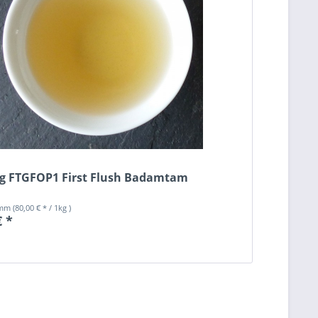
ng FTGFOP1 First Flush Badamtam
amm
(80,00 € * / 1kg )
€ *
n