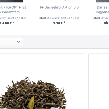
ng FTGFOP1 First
FF Darjeeling Aktion Bio
Darjee
sh Badamtam
Jungpana
Gramm
(80,00 € * / 1kg
)
Inhalt
250 Gramm
(39,60 € * / 1kg
)
Inhalt
50 Gr
b 4,00 € *
9,90 € *
ab 