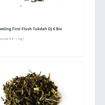
eeling First Flush Tukdah DJ 6 Bio
amm
(24,75 € * / 1kg )
*
n