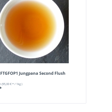
g FTGFOP1 Jungpana Second Flush
mm
(95,00 € * / 1kg )
*