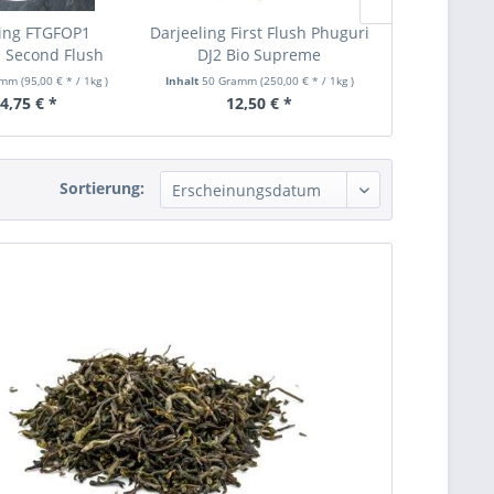
ling FTGFOP1
Darjeeling First Flush Phuguri
2026 Darjeel
 Second Flush
DJ2 Bio Supreme
Tukdah
amm
(95,00 € * / 1kg
)
Inhalt
50 Gramm
(250,00 € * / 1kg
)
Inhalt
50 Gra
4,75 € *
12,50 € *
12,
Sortierung: