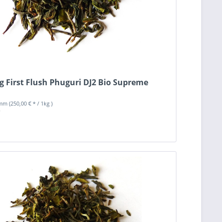
g First Flush Phuguri DJ2 Bio Supreme
amm
(250,00 € * / 1kg )
*
n