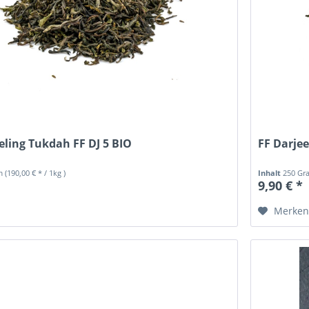
eling Tukdah FF DJ 5 BIO
FF Darjee
mm
(190,00 € * / 1kg )
Inhalt
250 G
9,90 € *
Merke