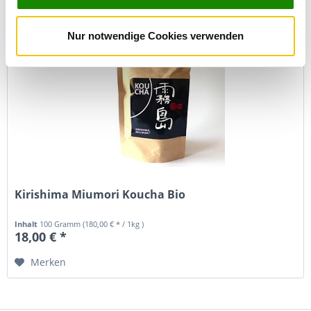
analysieren. Außerdem geben wir Informationen zu Ihrer
Verwendung unserer Website an unsere Partner für
Nur notwendige Cookies verwenden
soziale Medien, Werbung und Analysen weiter. Unsere
Partner führen diese Informationen möglicherweise mit
weiteren Daten zusammen, die Sie ihnen bereitgestellt
haben oder die sie im Rahmen Ihrer Nutzung der Dienste
gesammelt haben. Sie geben Einwilligung zu unseren
Cookies, wenn Sie unsere Webseite weiterhin nutzen.
Kirishima Miumori Koucha Bio
Inhalt
100 Gramm
(180,00 € * / 1kg )
18,00 € *
Merken