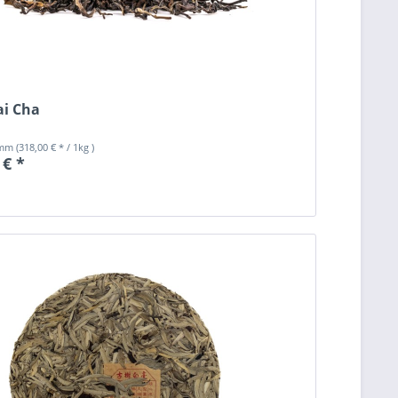
ai Cha
amm
(318,00 € * / 1kg )
 € *
n