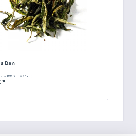
Mu Dan
amm
(100,00 € * / 1kg )
€ *
n