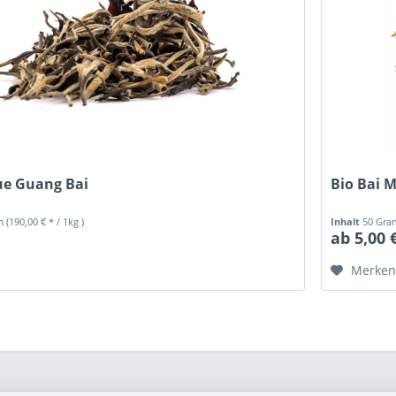
e Guang Bai
Bio Bai 
mm
(190,00 € * / 1kg )
Inhalt
50 Gr
ab 5,00 
Merke