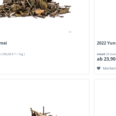
mei
2022 Yun
mm
(180,00 € * / 1kg )
Inhalt
50 Gr
ab 23,90
Merke