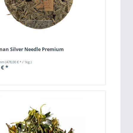
nan Silver Needle Premium
amm
(478,00 € * / 1kg )
 € *
n