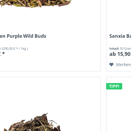
an Purple Wild Buds
Sanxia B
mm
(200,00 € * / 1kg )
Inhalt
50 Gr
€ *
ab 15,90
Merke
TIPP!