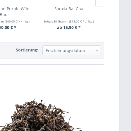
an Purple Wild
Sanxia Bai Cha
2022 Yunnan
Buds
Pr
amm
(200,00 € * / 1kg
)
Inhalt
50 Gramm
(318,00 € * / 1kg
)
Inhalt
50 Gra
10,00 € *
ab 15,90 € *
ab 23
Sortierung: