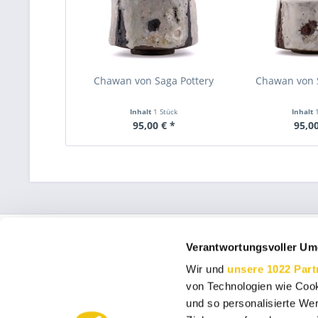
Chawan von Saga Pottery
Chawan von 
Inhalt
1 Stück
Inhalt
95,00 € *
95,00
Service Hotline
Shop Servi
Verantwortungsvoller Um
Telefonische Unterstützung und Beratung
Über uns
Wir und
unsere 1022 Part
Widerrufsrec
unter:
von Technologien wie Cook
AGB
und so personalisierte We
Versand und