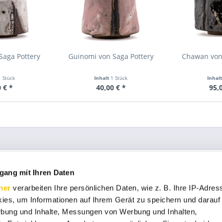
Saga Pottery
Guinomi von Saga Pottery
Chawan von 
1 Stück
Inhalt
1 Stück
Inhal
 € *
40,00 € *
95,
ce
Informationen
gang mit Ihren Daten
Datenschutz
ner
verarbeiten Ihre persönlichen Daten, wie z. B. Ihre IP-Adress
ht
Impressum
ies, um Informationen auf Ihrem Gerät zu speichern und darauf
rbung und Inhalte, Messungen von Werbung und Inhalten,
Vertrag widerrufen
 Zahlungsbedingungen