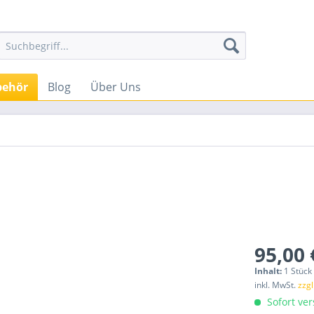
behör
Blog
Über Uns
95,00 
Inhalt:
1 Stück
inkl. MwSt.
zzg
Sofort ver