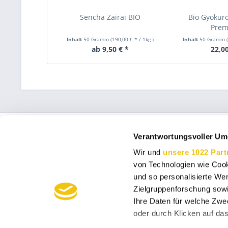
Sencha Zairai BIO
Bio Gyokur
Pre
Inhalt
50 Gramm
(190,00 € * / 1kg
)
Inhalt
50 Gramm
ab 9,50 € *
22,00
Service Hotline
Shop Servi
Verantwortungsvoller Um
Telefonische Unterstützung und Beratung
Über uns
Wir und
unsere 1022 Part
Widerrufsrec
unter:
von Technologien wie Cook
AGB
und so personalisierte We
0221 - 2573447
Versand und
Zielgruppenforschung sowi
Mo-Fr, 11:00 - 19:00 Uhr, Sa 10:00 - 18:00 Uhr
Ihre Daten für welche Zwec
oder durch Klicken auf da
Für alle Bio-Produkte gilt: DE-