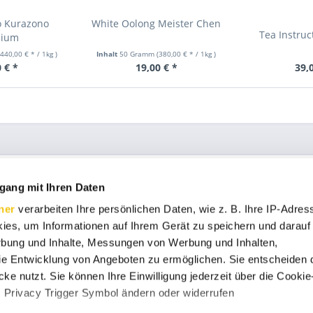
o Kurazono
White Oolong Meister Chen
Tea Instru
mium
(440,00 € * / 1kg
)
Inhalt
50 Gramm
(380,00 € * / 1kg
)
 € *
19,00 € *
39,
ce
Informationen
gang mit Ihren Daten
Datenschutz
ner
verarbeiten Ihre persönlichen Daten, wie z. B. Ihre IP-Adress
ht
Impressum
ies, um Informationen auf Ihrem Gerät zu speichern und darauf
rbung und Inhalte, Messungen von Werbung und Inhalten,
Vertrag widerrufen
 Zahlungsbedingungen
e Entwicklung von Angeboten zu ermöglichen. Sie entscheiden 
ke nutzt. Sie können Ihre Einwilligung jederzeit über die Cookie
s Privacy Trigger Symbol ändern oder widerrufen