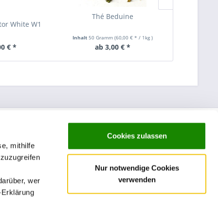
Thé Beduine
Japan Senc
ctor White W1
Inhalt
50 Gramm
(60,00 € * / 1kg
)
Inhalt
50 Gra
00 € *
ab 3,00 € *
ab 
Cookies zulassen
e, mithilfe
 zuzugreifen
Nur notwendige Cookies
verwenden
darüber, wer
-Erklärung