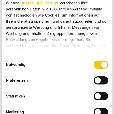
Wir und
unsere 1022 Partner
verarbeiten Ihre
persönlichen Daten, wie z. B. Ihre IP-Adresse, mithilfe
3,75 € *
von Technologien wie Cookies, um Informationen auf
Inhalt:
50 Gramm (75,00 € * / 1 Kilogramm )
Ihrem Gerät zu speichern und darauf zuzugreifen und so
inkl. MwSt.
zzgl. Versandkosten
personalisierte Werbung und Inhalte, Messungen von
Sofort versandfertig, Lieferzeit ca. 1-3 Werktage
Werbung und Inhalten, Zielgruppenforschung sowie
Entwicklung von Angeboten zu ermöglichen. Sie
Menge:
entscheiden darüber, wer Ihre Daten für welche Zwecke
nutzt. Sie können Ihre Einwilligung jederzeit über die
Cookie-Erklärung oder durch Klicken auf das Privacy
Einwilligungsauswahl
Trigger Symbol ändern oder widerrufen
Notwendig
In den
Warenkorb
Wenn Sie es erlauben, würden wir auch gerne:
Merken
Bewerten
Präferenzen
Informationen über Ihre geografische Lage
Artikel-Nr.:
148
erfassen, welche bis auf einige Meter genau sein
können
Statistiken
Bestellen Sie für weitere
40,00 €
und Sie erhalten
Ihr Gerät durch aktives Scannen nach
Ihren Einkauf versandkostenfrei!
bestimmten Merkmalen (Fingerprinting) identifizieren
Marketing