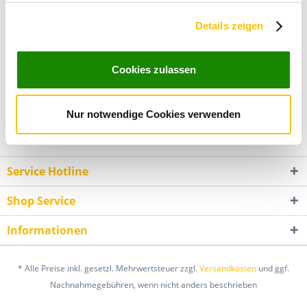
陳煥堂 ) in Mingjian,...
mehr
Abschnitt Einzelheiten
fest.
Details zeigen
Bewertungen
0
Wir verwenden Cookies, um Inhalte und Anzeigen zu
Bewertungen lesen, schreiben und diskutieren...
mehr
personalisieren, Funktionen für soziale Medien anbieten
Cookies zulassen
zu können und die Zugriffe auf unsere Website zu
analysieren. Außerdem geben wir Informationen zu Ihrer
Kunden kauften auch
Verwendung unserer Website an unsere Partner für
Nur notwendige Cookies verwenden
soziale Medien, Werbung und Analysen weiter. Unsere
Kunden haben sich ebenfalls angesehen
Partner führen diese Informationen möglicherweise mit
weiteren Daten zusammen, die Sie ihnen bereitgestellt
Service Hotline
haben oder die sie im Rahmen Ihrer Nutzung der Dienste
gesammelt haben. Sie geben Einwilligung zu unseren
Shop Service
Cookies, wenn Sie unsere Webseite weiterhin nutzen.
Informationen
* Alle Preise inkl. gesetzl. Mehrwertsteuer zzgl.
Versandkosten
und ggf.
Nachnahmegebühren, wenn nicht anders beschrieben